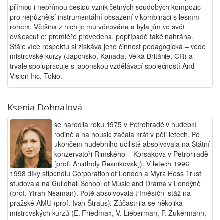
přímou i nepřímou cestou vznik četných soudobých kompozic
pro nejrůznější instrumentální obsazení v kombinaci s lesním
rohem. Většina z nich je mu věnována a byla jím ve svět
ov&eacut e; premiéře provedena, popřípadě také nahrána.
Stále více respektu si získává jeho činnost pedagogická – vede
mistrovské kurzy (Japonsko, Kanada, Velká Británie, ČR) a
trvale spolupracuje s japonskou vzdělávací společností And
Vision Inc. Tokio.
Ksenia Dohnalová
se narodila roku 1975 v Petrohradě v hudební
rodině a na housle začala hrát v pěti letech. Po
ukončení hudebního učiliště absolvovala na Státní
konzervatoři Rimského – Korsakova v Petrohradě
(prof. Anatholy Resnikovskij). V letech 1996 -
1998 díky stipendiu Corporation of London a Myra Hess Trust
studovala na Guildhall School of Music and Drama v Londýně
(prof. Yfrah Neaman). Poté absolvovala tříměsíční stáž na
pražské AMU (prof. Ivan Štraus). Zůčastnila se několika
mistrovských kurzů (E. Friedman, V. Lieberman, P. Zukermann,