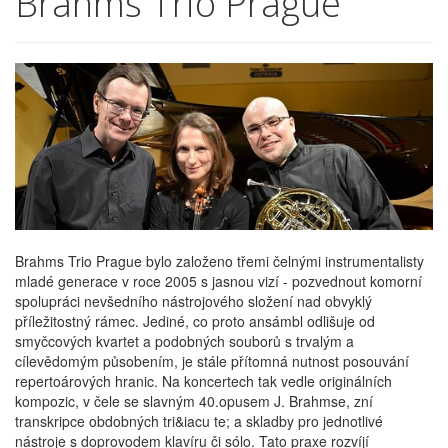
Brahms Trio Prague
Brahms Trio Prague bylo založeno třemi čelnými instrumentalisty
mladé generace v roce 2005 s jasnou vizí - pozvednout komorní
spolupráci nevšedního nástrojového složení nad obvyklý
příležitostný rámec. Jediné, co proto ansámbl odlišuje od
smyčcových kvartet a podobných souborů s trvalým a
cílevědomým působením, je stále přítomná nutnost posouvání
repertoárových hranic. Na koncertech tak vedle originálních
kompozic, v čele se slavným 40.opusem J. Brahmse, zní
transkripce obdobných tri&iacu te; a skladby pro jednotlivé
nástroje s doprovodem klavíru či sólo. Tato praxe rozvíjí