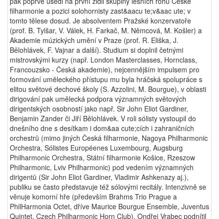
pak poprvé usedl na první židli skupiny lesních rohů České
filharmonie a pozici solohornisty zast&aacu te;v&aac ute; v
tomto tělese dosud. Je absolventem Pražské konzervatoře
(prof. B. Tylšar, V. Válek, H. Farkač, M. Němcová, M. Košler) a
Akademie múzických umění v Praze (prof. R. Eliška, J.
Bělohlávek, F. Vajnar a další). Studium si doplnil četnými
mistrovskými kurzy (např. London Masterclasses, Hornclass,
Francouzsko - Česká akademie), nejcennějším impulsem pro
formování uměleckého přístupu mu byla hráčská spolupráce s
elitou světové dechové školy (S. Azzolini, M. Bourgue), v oblasti
dirigování pak umělecká podpora významných světových
dirigentských osobností jako např. Sir John Eliot Gardiner,
Benjamin Zander či Jiří Bělohlávek. V roli sólisty vystoupil do
dnešního dne s desítkam i dom&aa cute;cích i zahraničních
orchestrů (mimo jiných Česká filharmonie, Nagoya Philharmonic
Orchestra, Sólistes Européenes Luxembourg, Augsburg
Philharmonic Orchestra, Státní filharmonie Košice, Rzeszow
Philharmonic, Lviv Philharmonic) pod vedením významných
dirigentů (Sir John Eliot Gardiner, Vladimir Ashkenazy aj.),
publiku se často představuje též sólovými recitály. Intenzivně se
věnuje komorní hře (především Brahms Trio Prague a
PhilHarmonia Octet, dříve Maurice Bourgue Ensemble, Juventus
Quintet, Czech Philharmonic Horn Club). Ondřej Vrabec podnítil