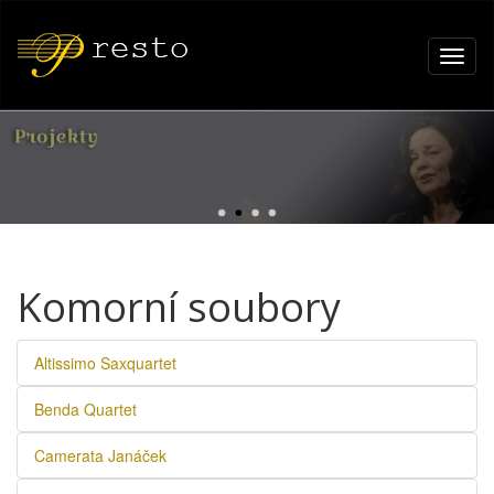
Komorní soubory
Altissimo Saxquartet
Benda Quartet
Camerata Janáček