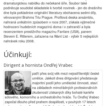
dramaturgickou nabídku do nečekané šíře. Soubor také
podněcuje soudobé skladatele k tvorbě novinek - jen do dnešního
dne byla pokladnice originální literatury obohacena sedmi díly,
věnovanými Brahms Triu Prague. Profilová deska ansámblu,
nahraná unikátním způsobem v roce 2007, získala výjimečné
hodnocení hudebních magazínů doma i v zahraničí a byla
recenzentem prestižního magazínu Fanfare (USA), panem
Stevem E. Ritterem, zařazena na Want List - výběr 5 nejlepších
nahrávek roku 2008.
Účinkují:
Dirigent a hornista Ondřej Vrabec
patří přes svůj věk mezi nejostřílenější české
umělce. Jakkoli dnes dirigování představuje
majoritní podíl jeho umělecké činnosti, staví
na základech mimořádných profesionálních
zkušeností získaných díky bohaté kariéře
sólového, komorního a orchestrálního hráče. Tu Ondřej Vrabec
započal dlouho před prahem dospělosti, v pouhých 17 letech