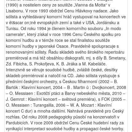
(1990) a nositelem ceny ze soutěže „Vianna da Motta“ v
Lisabonu. V roce 1993 obdržel Cenu Hlávkovy nadace. Jako
sólista a vyhledávaný komorní hráč vystupoval na koncertech ve
v ět&scar on;ině evropských zemí a také v USA, Jordánsku a
Tunisu. Od roku 1994 je členem komorního souboru „In modo
camerale“, který získal v roce 1996 Cenu Českého spolku pro
komorní hudbu a v témže roce se stal finalistou soutěže
komorní hudby v japonské Osace. Pravidelně spolupracuje s
renomovanými sólisty. Řadu skladeb svého širokého repertoáru
premiéroval a má též obsáhlou diskografii, mj. s díly B. Smetany,
Zd. Fibicha, S. Prokofjeva, K. B. Jiráka a M. Kabeláče.
Intenzivně se věnuje soudobé hudbě, zvláště české, desítky
skladeb premiéroval a natočil na CD. Jako sólista vystupuje s
předními českými orchestry, s Českou filharmonií (2002 – B.
Bartók : Klavírní koncert, 2004 – B . Martin ů : Dvojkoncert, 2008
– O. Messiaen : Exotičtí ptáci a Barvy nebeského města, 2010 –
J. Gemrot : Klavírní koncert – světová premiéra), s FOK (2005 –
O. Messiaen : Turangalila, 2006 – W. A. Mozart : Klavírní
koncert C dur) a mnoha dalšími. Nahrává pravidelně pro Český
rozhlas. Od roku 2008 pedagogicky působí na konzervatoři v
Pardubicích. V roce 2009 obdržel Cenu České hudební rady za
vynikající interpretaci soudobé hudby a propagaci české tvorby.