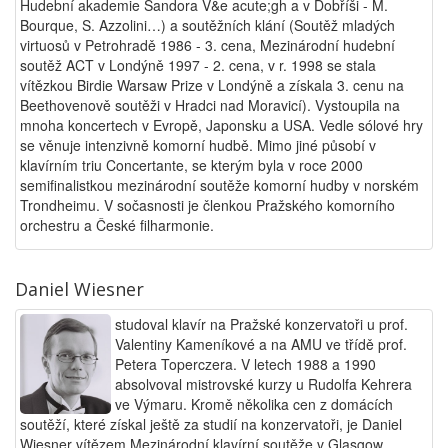
Hudební akademie Sandora V&e acute;gh a v Dobříši - M.
Bourque, S. Azzolini…) a soutěžních klání (Soutěž mladých
virtuosů v Petrohradě 1986 - 3. cena, Mezinárodní hudební
soutěž ACT v Londýně 1997 - 2. cena, v r. 1998 se stala
vítězkou Birdie Warsaw Prize v Londýně a získala 3. cenu na
Beethovenově soutěži v Hradci nad Moravicí). Vystoupila na
mnoha koncertech v Evropě, Japonsku a USA. Vedle sólové hry
se věnuje intenzivně komorní hudbě. Mimo jiné působí v
klavírním triu Concertante, se kterým byla v roce 2000
semifinalistkou mezinárodní soutěže komorní hudby v norském
Trondheimu. V sočasnosti je členkou Pražského komorního
orchestru a České filharmonie.
Daniel Wiesner
studoval klavír na Pražské konzervatoři u prof.
Valentiny Kameníkové a na AMU ve třídě prof.
Petera Toperczera. V letech 1988 a 1990
absolvoval mistrovské kurzy u Rudolfa Kehrera
ve Výmaru. Kromě několika cen z domácích
soutěží, které získal ještě za studií na konzervatoři, je Daniel
Wiesner vítězem Mezinárodní klavírní soutěže v Glasgow